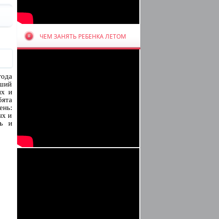
ЧЕМ ЗАНЯТЬ РЕБЕНКА ЛЕТОМ
года
йший
ых и
бята
ень:
ых и
ть и