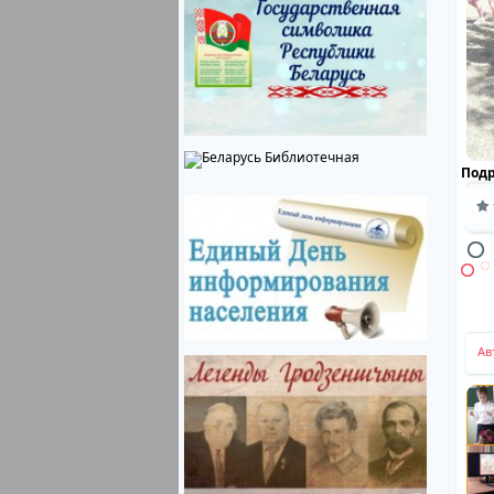
Под
Ав