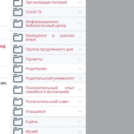
Организация питания
Covid-19
Информационно-
библиотечный центр
Киноуроки в школах
мира
од
Группа продленного дня
Проекты
Родителям
Родительский унивеситет
 им.
Положительный опыт
семейного воспитания
Попечительский совет
Учащимся
6 день
Музей