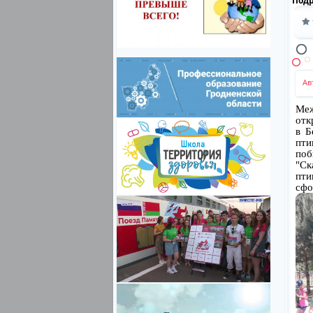
Под
Ав
Меж
отк
в Б
пти
поб
"Ск
пти
сфо