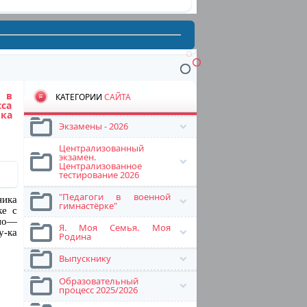
 в
КАТЕГОРИИ
САЙТА
сса
ка
Экзамены - 2026
Централизованный
экзамен.
Централизованное
тестирование 2026
"Педагоги в военной
ика
гимнастёрке"
ке с
сно—
Я. Моя Семья. Моя
у-ка
Родина
Выпускнику
Образовательный
процесс 2025/2026