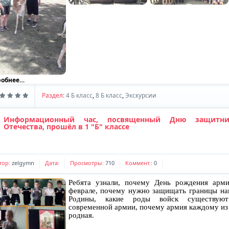
робнее…
Раздел:
4 Б класс
,
8 Б класс
,
Экскурсии
Информационный час, посвященный Дню защитни
Отечества, прошёл в 1 "Б" классе
тор:
zelgymn
Дата:
Просмотры:
710
Коммент.:
0
Ребята узнали, почему День рождения арм
феврале, почему нужно защищать границы н
Родины, какие роды войск существую
современной армии, почему армия каждому из
родная.