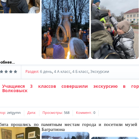
робнее…
Раздел:
6 день
,
4 А класс
,
4 Б класс
,
Экскурсии
Учащиеся 3 классов совершили экскурсию в гор
Волковыск
тор:
zelgymn
Дата:
Просмотры:
568
Коммент.:
0
ята прошлись по памятным местам города и посетили музей
Багратиона