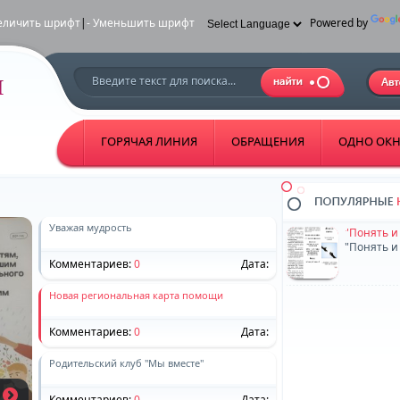
еличить шрифт
|
- Уменьшить шрифт
Powered by
ГОРЯЧАЯ ЛИНИЯ
ОБРАЩЕНИЯ
ОДНО ОК
"Понять и
"Понять и
Уважая мудрость
Комментариев:
0
Дата:
Новая региональная карта помощи
Комментариев:
0
Дата:
Родительский клуб "Мы вместе"
Комментариев:
0
Дата: