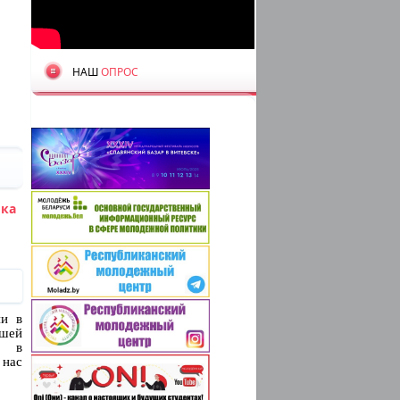
НАШ
ОПРОС
ка
ии в
ашей
т в
 нас