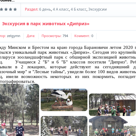
робнее…
Раздел:
6 день
,
4 А класс
,
4 Б класс
,
Экскурсии
Экскурсия в парк животных «Диприз»
тор:
zelgymn
Дата:
Просмотры:
794
Коммент.:
0
ду Минском и Брестом на краю города Барановичи летом 2020 
рылся уникальный парк животных «Диприз». Сегодня это крупне
еларуси зооландшафтный парк с обширной экспозицией животн
ц. Учащиеся 2 "Б" и 6 "Б" классов посетили "Диприз". Ре
ывали в 2 локациях, которые действуют на сегодняшний д
азочный мир" и "Лесные тайны", увидели более 100 видов животн
ц, имели возможность некоторых из них покормить, поглади
тографироваться.