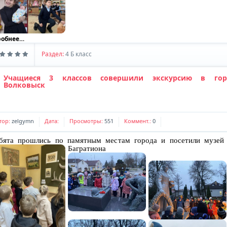
Комментариев:
0
Дата:
Наши контакты
робнее…
Комментариев:
0
Дата:
Раздел:
4 Б класс
Учащиеся 3 классов совершили экскурсию в гор
Волковыск
тор:
zelgymn
Дата:
Просмотры:
551
Коммент.:
0
ята прошлись по памятным местам города и посетили музей
Багратиона