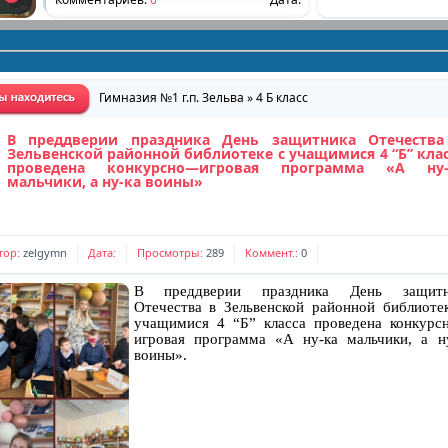
График факультативных занятий и занятий
по интересам
Комментариев:
0
Дата:
Гимназия №1 г.п. Зельва
»
4 Б класс
Сохраним ребенку жизнь
В преддверии праздника День защитника Отечества
Комментариев:
0
Дата:
Зельвенской районной библиотеке с учащимися 4 “Б” кла
проведена конкурсно—игровая программа «А ну-
мальчики, а ну-ка воины»
"Понять и помочь"
Комментариев:
0
Дата:
тор:
zelgymn
Дата:
Просмотры:
289
Коммент.:
0
Графики работы специалистов
В преддверии праздника День защитн
Комментариев:
0
Дата:
Отечества в Зельвенской районной библиоте
учащимися 4 “Б” класса проведена конкур
Школа социальной адаптации
игровая программа «А ну-ка мальчики, а н
воины».
Комментариев:
0
Дата:
Приглашаем присоединиться