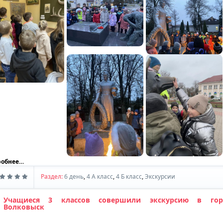
робнее…
Раздел:
6 день
,
4 А класс
,
4 Б класс
,
Экскурсии
Учащиеся 3 классов совершили экскурсию в гор
Волковыск