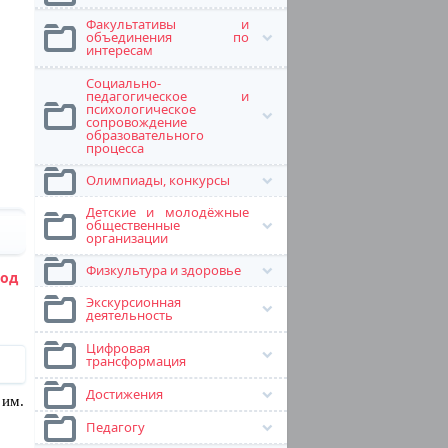
Факультативы и
объединения по
интересам
Социально-
педагогическое и
психологическое
сопровождение
образовательного
процесса
Олимпиады, конкурсы
Детские и молодёжные
общественные
организации
Физкультура и здоровье
од
Экскурсионная
деятельность
Цифровая
трансформация
Достижения
 им.
Педагогу