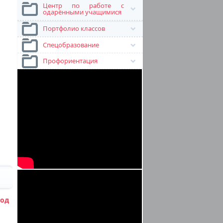
Центр по работе с
одарёнными учащимися
Портфолио классов
Спецобразование
Профориентация
од