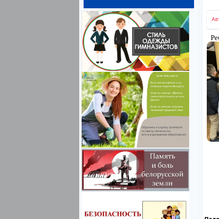
Ав
Реб