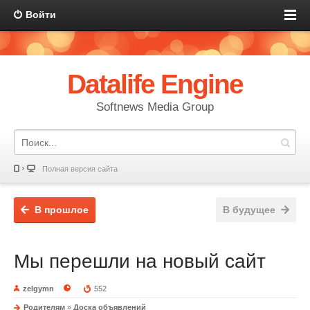
Войти
Datalife Engine
Softnews Media Group
Полная версия сайта
В прошлое
В будущее
Мы перешли на новый сайт
zelgymn
552
Родителям
»
Доска объявлений