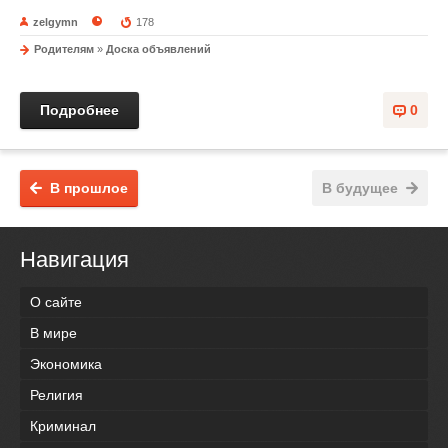
zelgymn
178
Родителям
»
Доска объявлений
Подробнее
0
В прошлое
В будущее
Навигация
О сайте
В мире
Экономика
Религия
Криминал