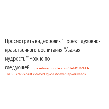
Просмотреть видеоролик "Проект духовно-
нравственного-воспитания "Уважая
мудрость"" можно по
следующей
https://drive.google.com/file/d/1BZbLl-
_RE2E7lWV7q4lIG5NAy2Og-vvG/view?usp=drivesdk