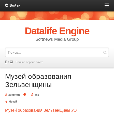
Войти
Datalife Engine
Softnews Media Group
Полная версия сайта
Музей образования
Зельвенщины
zelgymn
851
Музей
Музей образования Зельвенщины
УО