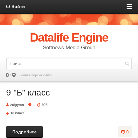
Войти
Datalife Engine
Softnews Media Group
Полная версия сайта
9 "Б" класс
zelgymn
925
10 класс
Подробнее
0