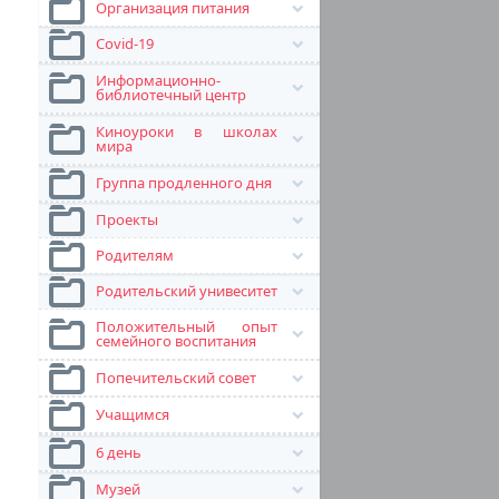
Организация питания
Covid-19
Информационно-
библиотечный центр
Киноуроки в школах
мира
Группа продленного дня
Проекты
Родителям
Родительский унивеситет
Положительный опыт
семейного воспитания
Попечительский совет
Учащимся
6 день
Музей