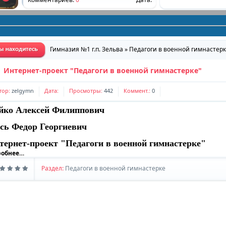
График факультативных занятий и занятий
по интересам
Комментариев:
0
Дата:
Гимназия №1 г.п. Зельва
»
Педагоги в военной гимнастерк
Сохраним ребенку жизнь
Интернет-проект "Педагоги в военной гимнастерке"
Комментариев:
0
Дата:
тор:
zelgymn
Дата:
Просмотры:
442
Коммент.:
0
"Понять и помочь"
йко Алексей Филиппович
Комментариев:
0
Дата:
сь Федор Георгиевич
Графики работы специалистов
тернет-проект "Педагоги в военной гимнастерке"
робнее…
Комментариев:
0
Дата:
Раздел:
Педагоги в военной гимнастерке
Школа социальной адаптации
Комментариев:
0
Дата:
Приглашаем присоединиться