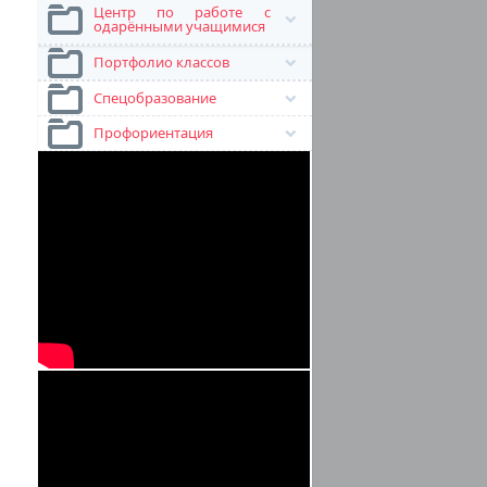
Центр по работе с
одарёнными учащимися
Портфолио классов
Спецобразование
Профориентация