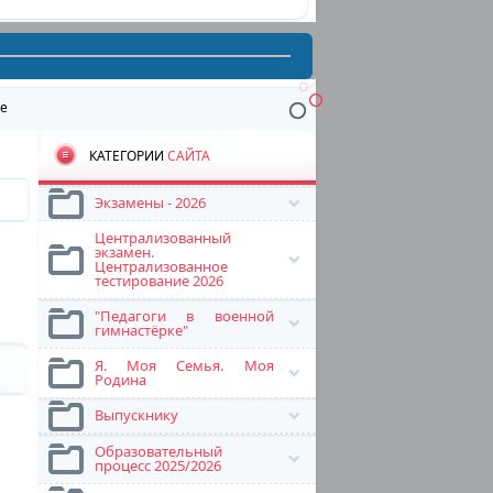
е
КАТЕГОРИИ
САЙТА
Экзамены - 2026
Централизованный
экзамен.
Централизованное
тестирование 2026
"Педагоги в военной
гимнастёрке"
Я. Моя Семья. Моя
Родина
Выпускнику
Образовательный
процесс 2025/2026