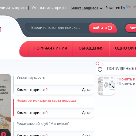
еличить шрифт
|
- Уменьшить шрифт
Powered by
ГОРЯЧАЯ ЛИНИЯ
ОБРАЩЕНИЯ
ОДНО ОК
Уважая мудрость
"Понять и
"Понять и
Комментариев:
0
Дата:
Новая региональная карта помощи
Комментариев:
0
Дата:
Родительский клуб "Мы вместе"
Комментариев:
0
Дата: