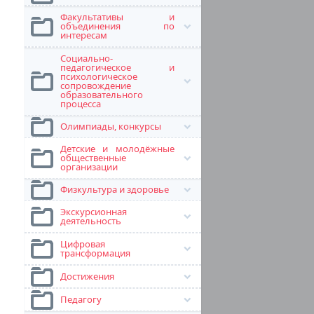
Факультативы и
объединения по
интересам
Социально-
педагогическое и
психологическое
сопровождение
образовательного
процесса
Олимпиады, конкурсы
Детские и молодёжные
общественные
организации
Физкультура и здоровье
Экскурсионная
деятельность
Цифровая
трансформация
Достижения
Педагогу