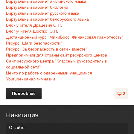
Виртуальный кабинет английского языка
Виртуальный кабинет биологии
Виртуальный кабинет русского языка
Виртуальный кабинет белорусского языка
Блок учителя Драцевич О.Н
.
Блог учителя Шостко Ю.Н
.
Дистанционный курс "МиниБосс. Финансовая грамотность"
Ресурс "Шаги безопасности"
Ресурс "За безопасность в сети - вместе"
Предприимчив для страны сайт ресурсного центра
Сайт ресурсного центра "Классный руководитель в
социальной сети"
Центр по работе с одаренными учащимися
Youtube- канал гимназии
Подробнее
0
Навигация
О сайте