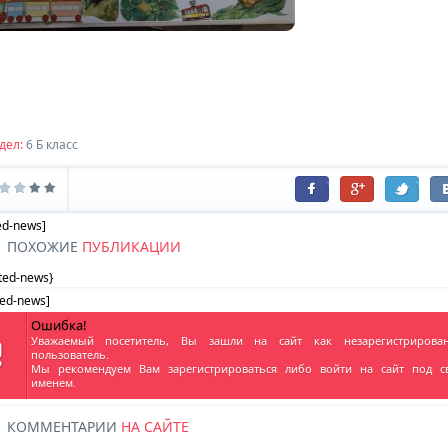
Комментариев:
0
Дата:
Наши контакты
Комментариев:
0
Дата:
дел:
6 Б класс
ed-news]
ПОХОЖИЕ
ПУБЛИКАЦИИ
ated-news}
ted-news]
Ошибка!
Уважаемый посетитель, Вы зашли на сайт как незарегистрирова
пользователь.
Мы рекомендуем Вам
зарегистрироваться
либо войти на сайт под с
именем.
КОММЕНТАРИИ
НА САЙТЕ