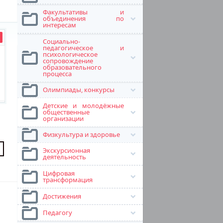
Факультативы и
объединения по
интересам
Социально-
педагогическое и
психологическое
сопровождение
образовательного
процесса
Олимпиады, конкурсы
Детские и молодёжные
общественные
организации
Физкультура и здоровье
Экскурсионная
деятельность
Цифровая
трансформация
Достижения
Педагогу