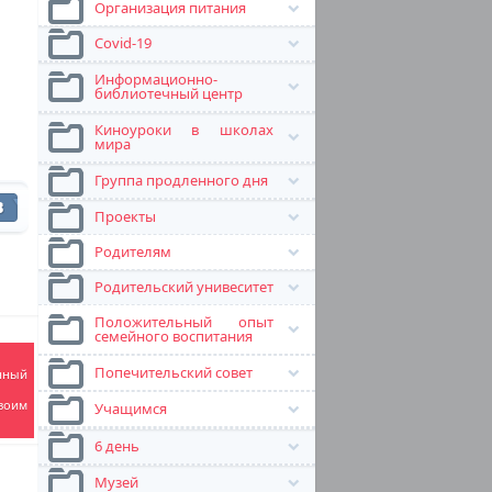
Организация питания
Covid-19
Информационно-
библиотечный центр
Киноуроки в школах
мира
Группа продленного дня
Проекты
Родителям
Родительский унивеситет
Положительный опыт
семейного воспитания
Попечительский совет
нный
воим
Учащимся
6 день
Музей