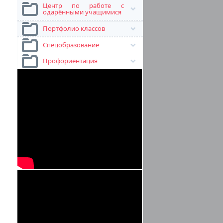
Центр по работе с
одарёнными учащимися
Портфолио классов
Спецобразование
Профориентация