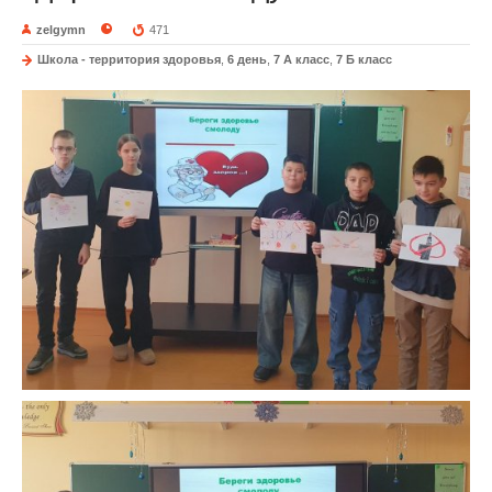
zelgymn
471
Школа - территория здоровья
,
6 день
,
7 A класс
,
7 Б класс