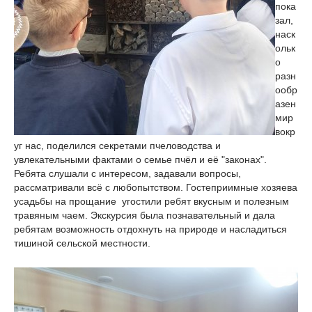
пока
зал,
наск
ольк
о
разн
ообр
азен
мир
вокр
уг нас, поделился секретами пчеловодства и
увлекательными фактами о семье пчёл и её "законах".
Ребята слушали с интересом, задавали вопросы,
рассматривали всё с любопытством. Гостеприимные хозяева
усадьбы на прощание угостили ребят вкусным и полезным
травяным чаем. Экскурсия была познавательный и дала
ребятам возможность отдохнуть на природе и насладиться
тишиной сельской местности.