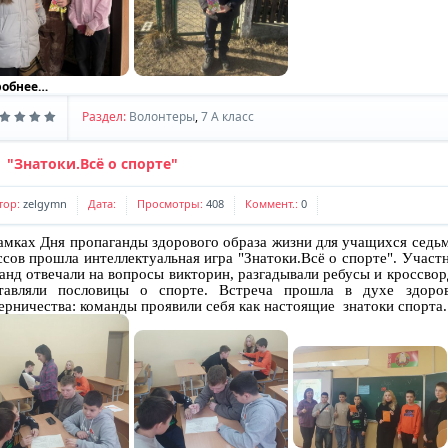
робнее…
Раздел:
Волонтеры
,
7 A класс
"Знатоки.Всё о спорте"
тор:
zelgymn
Дата:
Просмотры:
408
Коммент.:
0
амках Дня пропаганды здорового образа жизни для учащихся сед
ссов прошла интеллектуальная игра "Знатоки.Всё о спорте". Участ
анд отвечали на вопросы викторин, разгадывали ребусы и кроссво
тавляли пословицы о спорте. Встреча прошла в духе здоро
ерничества: команды проявили себя как настоящие знатоки спорта.