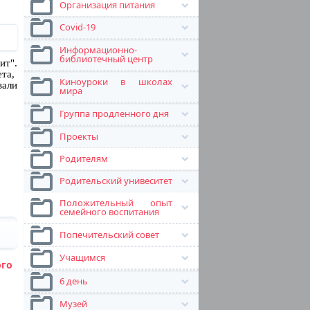
Организация питания
Covid-19
Информационно-
библиотечный центр
ит".
та,
Киноуроки в школах
вали
мира
Группа продленного дня
Проекты
Родителям
Родительский унивеситет
Положительный опыт
семейного воспитания
Попечительский совет
Учащимся
ого
6 день
Музей