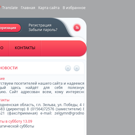
Translate
Главная
Карта сайта
В избранное
Регистрация
Забыли пароль?
НО
КОНТАКТЫ
вие
ствуем посетителей нашего сайта и надеемся,
дый здесь найдёт для себя полезную
ию. Сайт адресован всем, кому интересно
м живет наша гимназия. Мы открыты для
такты
одненская область, г.п. Зельва, ул. Победы, 4 8
583 (директор) 8 (01564)72576 (заместители) 8
521 (факс/приемная) e-mail: zelgymn@grodno-
 Учреждение
ты в субботу 13.09
атической субботы