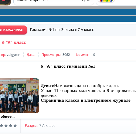
График факультативных занятий и занятий
по интересам
Комментариев:
0
Дата:
Гимназия №1 г.п. Зельва
»
7 A класс
Сохраним ребенку жизнь
6 "А" класс
Комментариев:
0
Дата:
тор:
zelgymn
Дата:
Просмотры:
3062
Коммент.:
0
"Понять и помочь"
6 "А" класс гимназии №1
Комментариев:
0
Дата:
Графики работы специалистов
Девиз
:Нам жизнь дана на добрые дела.
У нас 11 озорных мальчишек и 9 очаровател
Комментариев:
0
Дата:
девочек
Страничка класса в электронном журнале
Школа социальной адаптации
Комментариев:
0
Дата:
робнее…
Раздел:
7 A класс
Приглашаем присоединиться