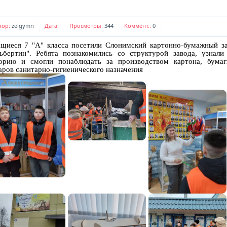
тор:
zelgymn
Дата:
Просмотры:
344
Коммент.:
0
щиеся 7 "А" класса посетили Слонимский картонно-бумажный з
ьбертин". Ребята познакомились со структурой завода, узнали
орию и смогли понаблюдать за производством картона, бума
аров санитарно-гигиенического назначения