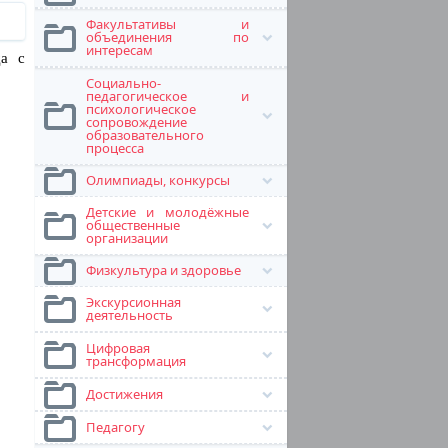
Факультативы и
объединения по
интересам
да с
Социально-
педагогическое и
психологическое
сопровождение
образовательного
процесса
Олимпиады, конкурсы
Детские и молодёжные
общественные
организации
Физкультура и здоровье
Экскурсионная
деятельность
Цифровая
трансформация
Достижения
Педагогу