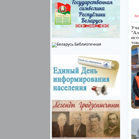
Ав
Уча
"Ал
ист
тов