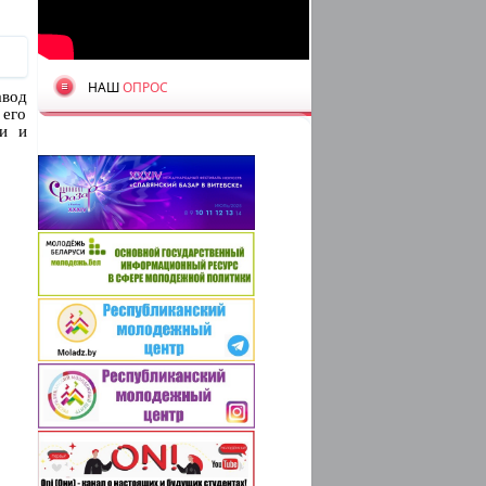
НАШ
ОПРОС
авод
 его
ги и