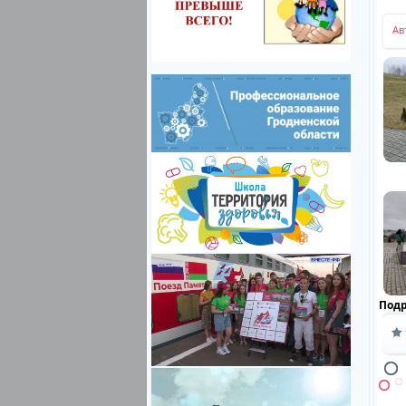
Ав
Под