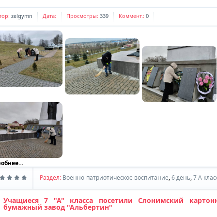
тор:
zelgymn
Дата:
Просмотры:
339
Коммент.:
0
робнее…
Раздел:
Военно-патриотическое воспитание
,
6 день
,
7 A клас
Учащиеся 7 "А" класса посетили Слонимский картонн
бумажный завод "Альбертин"