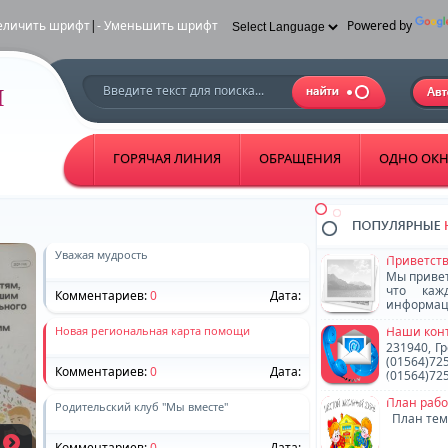
еличить шрифт
|
- Уменьшить шрифт
Powered by
ГОРЯЧАЯ ЛИНИЯ
ОБРАЩЕНИЯ
ОДНО ОК
Уважая мудрость
Приветст
Мы привет
что каж
Комментариев:
0
Дата:
информац
знать, че
Новая региональная карта помощи
Наши кон
231940, Гр
(01564)72
Комментариев:
0
Дата:
(01564)72
region.by
План рабо
Родительский клуб "Мы вместе"
План тем
Комментариев:
0
Дата: