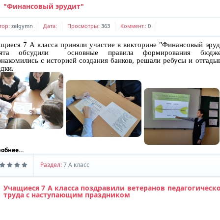
Комментариев:
0
Дата:
"Финансовый эрудит"
Наши контакты
тор:
zelgymn
Дата:
Просмотры:
363
Коммент.:
0
Комментариев:
0
Дата:
щиеся 7 А класса приняли участие в викторине "Финансовый эруд
бята обсудили основные правила формирования бюдже
накомились с историей создания банков, решали ребусы и отгады
адки.
робнее…
Раздел:
7 A класс
Учащиеся 7 А класса поздравили ветеранов педагогическ
труда с наступающим праздником