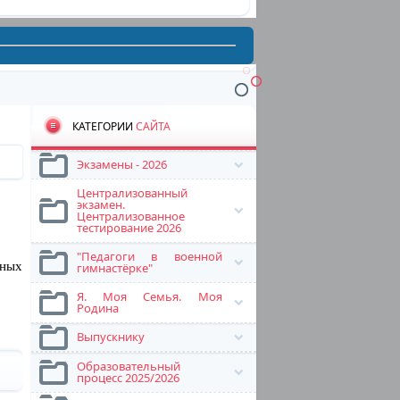
КАТЕГОРИИ
САЙТА
Экзамены - 2026
Централизованный
экзамен.
Централизованное
тестирование 2026
"Педагоги в военной
ьных
гимнастёрке"
Я. Моя Семья. Моя
Родина
Выпускнику
Образовательный
процесс 2025/2026