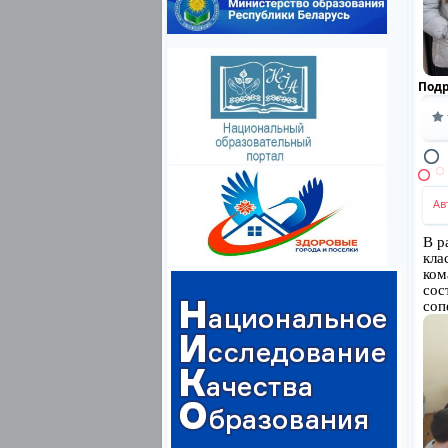
Под
Ав
В р
кла
ком
сос
соп