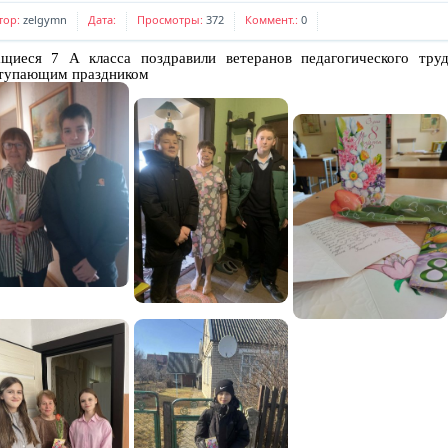
тор:
zelgymn
Дата:
Просмотры:
372
Коммент.:
0
щиеся 7 А класса поздравили ветеранов педагогического тру
тупающим праздником