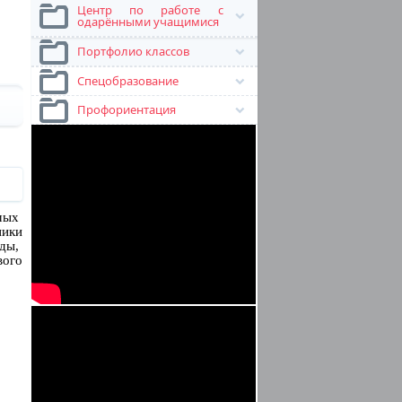
Центр по работе с
одарёнными учащимися
Портфолио классов
Спецобразование
Профориентация
ьмых
ники
рды,
вого