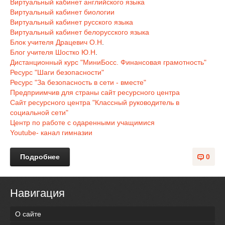
Виртуальный кабинет английского языка
Виртуальный кабинет биологии
Виртуальный кабинет русского языка
Виртуальный кабинет белорусского языка
Блок учителя Драцевич О.Н
.
Блог учителя Шостко Ю.Н
.
Дистанционный курс "МиниБосс. Финансовая грамотность"
Ресурс "Шаги безопасности"
Ресурс "За безопасность в сети - вместе"
Предприимчив для страны сайт ресурсного центра
Сайт ресурсного центра "Классный руководитель в
социальной сети"
Центр по работе с одаренными учащимися
Youtube- канал гимназии
Подробнее
0
Навигация
О сайте