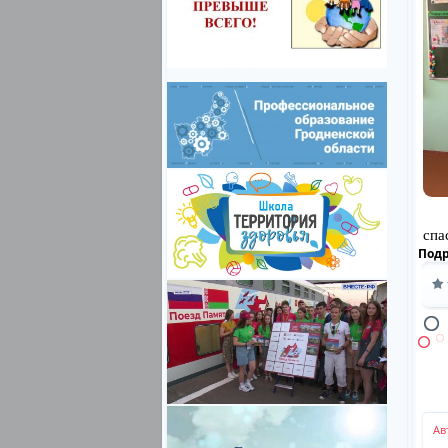
спа
Под
Ав