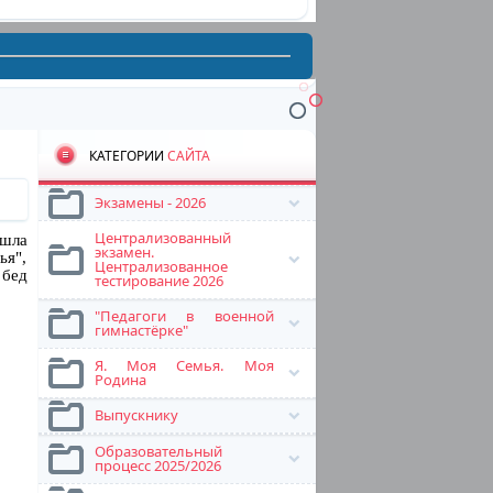
КАТЕГОРИИ
САЙТА
Экзамены - 2026
Централизованный
ошла
экзамен.
ья",
Централизованное
 бед
тестирование 2026
"Педагоги в военной
гимнастёрке"
Я. Моя Семья. Моя
Родина
Выпускнику
Образовательный
процесс 2025/2026