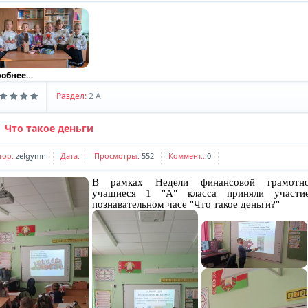
робнее…
Раздел:
2 A
Что такое деньги
тор:
zelgymn
Дата:
Просмотры:
552
Коммент.:
0
В рамках Недели финансовой грамотно
учащиеся 1 "А" класса приняли участи
познавательном часе "Что такое деньги?"