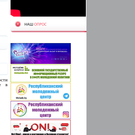
НАШ
ОПРОС
сти
е в