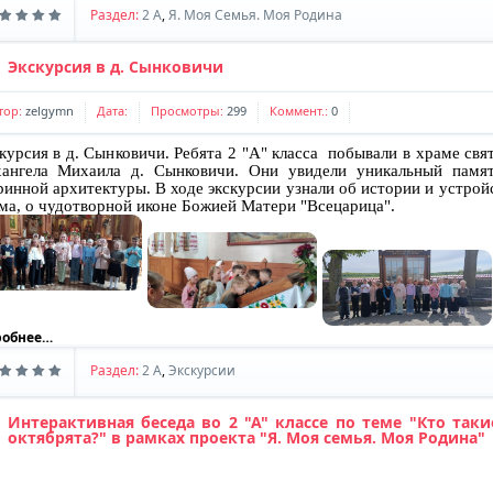
Раздел:
2 A
,
Я. Моя Семья. Моя Родина
Экскурсия в д. Сынковичи
тор:
zelgymn
Дата:
Просмотры:
299
Коммент.:
0
курсия в д. Сынковичи. Ребята 2 "А" класса побывали в храме свя
ангела Михаила д. Сынковичи. Они увидели уникальный памя
ринной архитектуры. В ходе экскурсии узнали об истории и устрой
ма, о чудотворной иконе Божией Матери "Всецарица".
робнее…
Раздел:
2 A
,
Экскурсии
Интерактивная беседа во 2 "А" классе по теме "Кто таки
октябрята?" в рамках проекта "Я. Моя семья. Моя Родина"