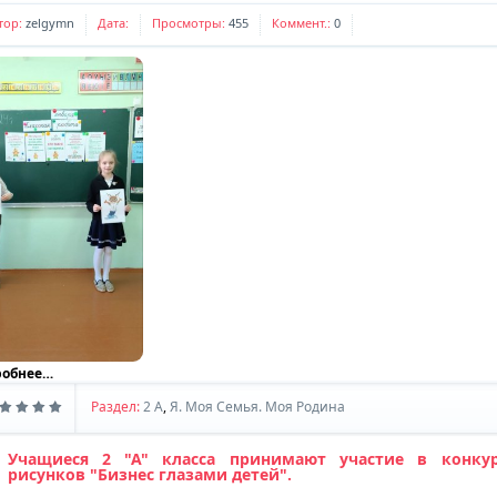
тор:
zelgymn
Дата:
Просмотры:
455
Коммент.:
0
робнее…
Раздел:
2 A
,
Я. Моя Семья. Моя Родина
Учащиеся 2 "А" класса принимают участие в конкур
рисунков "Бизнес глазами детей".