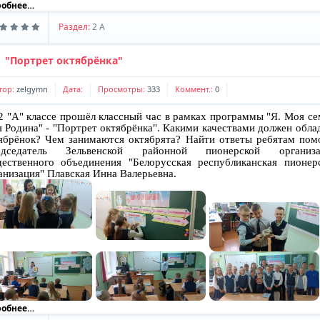
робнее…
Комментариев:
0
Дата:
Раздел:
2 A
Наши контакты
"Портрет октябрёнка"
Комментариев:
0
Дата:
тор:
zelgymn
Дата:
Просмотры:
333
Коммент.:
0
2 "А" классе прошёл классный час в рамках программы "Я. Моя се
 Родина" - "Портрет октябрёнка". Какими качествами должен обла
ябрёнок? Чем занимаются октябрята? Найти ответы ребятам пом
едседатель Зельвенской районной пионерской организа
ественного объединения "Белорусская республиканская пионер
анизация" Плавская Инна Валерьевна.
робнее…