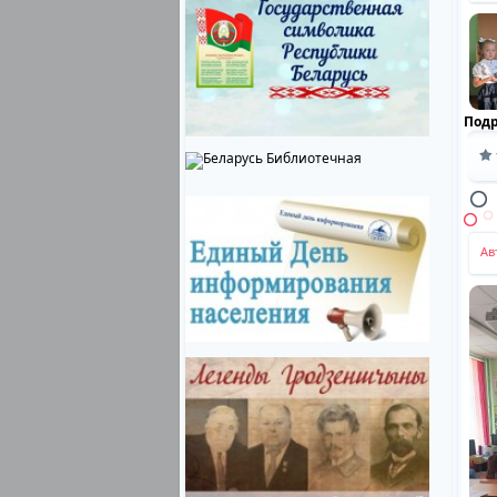
Под
Ав