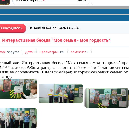
График факультативных занятий и занятий
по интересам
Комментариев:
0
Дата:
Гимназия №1 г.п. Зельва
»
2 A
Сохраним ребенку жизнь
Интерактивная беседа "Моя семья - моя гордость"
Комментариев:
0
Дата:
тор:
zelgymn
Дата:
Просмотры:
495
Коммент.:
0
"Понять и помочь"
ссный час. Интерактивная беседа "Моя семья - моя гордость" пр
Комментариев:
0
Дата:
2 "А" классе. Ребята раскрыли понятия "семья" и "счастливая сем
вили её особенности. Сделали оберег, который сохранит семью от
Графики работы специалистов
евзгод.
Комментариев:
0
Дата:
Школа социальной адаптации
Комментариев:
0
Дата:
Приглашаем присоединиться