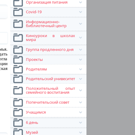
Организация питания
Covid-19
Информационно-
библиотечный центр
Киноуроки в школах
мира
мья.
Группа продленного дня
дать
огла
Проекты
ции
ская
Родителям
Родительский унивеситет
Положительный опыт
семейного воспитания
Попечительский совет
Учащимся
6 день
Музей