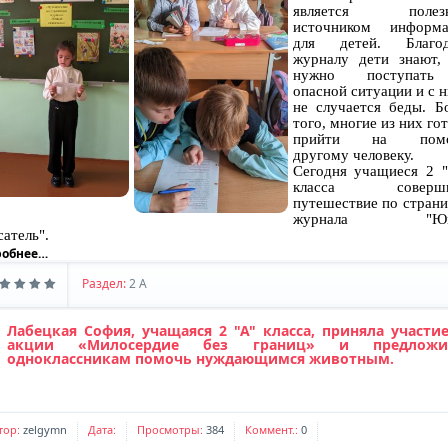
является полез
источником информа
для детей. Благод
журналу дети знают,
нужно поступат
опасной ситуации и с 
не случается беды. Б
того, многие из них го
прийти на пом
другому человеку.
Сегодня учащиеся 2 
класса соверш
путешествие по стран
журнала "Юн
сатель".
робнее…
Раздел:
2 A
Лабецкая София, учащаяся 2 "А" класса, приняла участи
акции «Милосердие без границ» и предложи
одноклассникам помочь нуждающимся животным.
тор:
zelgymn
Дата:
Просмотры:
384
Коммент.:
0