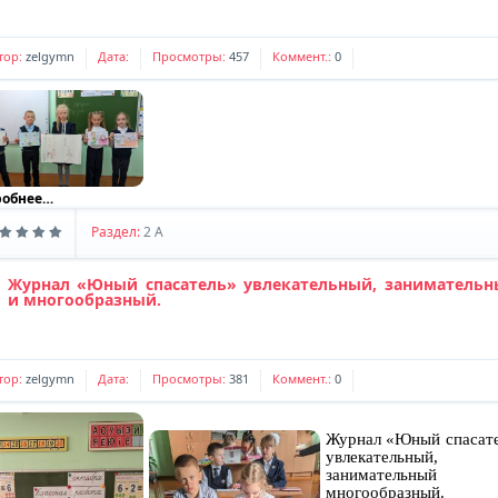
тор:
zelgymn
Дата:
Просмотры:
457
Коммент.:
0
робнее…
Раздел:
2 A
Журнал «Юный спасатель» увлекательный, занимательн
и многообразный.
тор:
zelgymn
Дата:
Просмотры:
381
Коммент.:
0
Журнал «Юный спасат
увлекательный,
занимательны
многообразный.