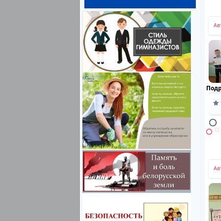
Ав
Под
Ав