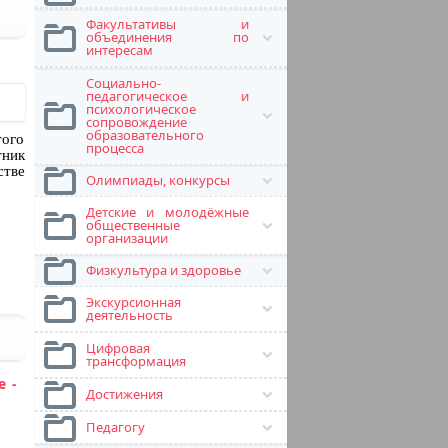
Факультативы и
объединения по
интересам
Социально-
педагогическое и
психологическое
сопровождение
образовательного
того
процесса
тник
стве
Олимпиады, конкурсы
Детские и молодёжные
общественные
организации
Физкультура и здоровье
Экскурсионная
деятельность
Цифровая
трансформация
е -
Достижения
Педагогу