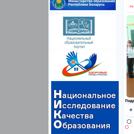
Ав
Под