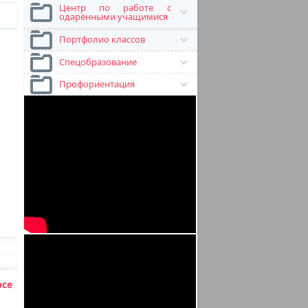
Центр по работе с
одарёнными учащимися
Портфолио классов
Спецобразование
Профориентация
се