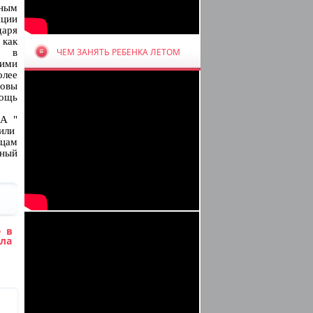
ным
ции
аря
 как
ЧЕМ ЗАНЯТЬ РЕБЕНКА ЛЕТОМ
ь в
ними
олее
товы
ощь
"А "
или
ицам
ый
е в
ла