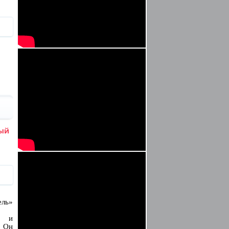
ый
ель»
й и
 Он