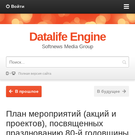
Войти
Datalife Engine
Softnews Media Group
Полная версия сайта
В прошлое
В будущее
План мероприятий (акций и
проектов), посвященных
празднованию 80-й годовщины