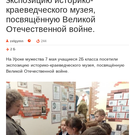
экспозицию историко-
краеведческого музея,
посвящённую Великой
Отечественной войне.
zelgymn
244
2 Б
На Уроке мужества 7 мая учащиеся 2Б класса посетили
э
кспозицию историко-краеведческого музея, посвящённую
Великой Отечественной войне.