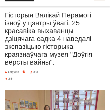
Гісторыя Вялікай Перамогі
ізноў у цэнтры ўвагі. 25
красавіка выхаванцы
дзіцячага садка 4 наведалі
экспазіцыю гісторыка-
краязнаўчага музея "Доўгія
вёрсты вайны".
zelgymn
383
2 Б