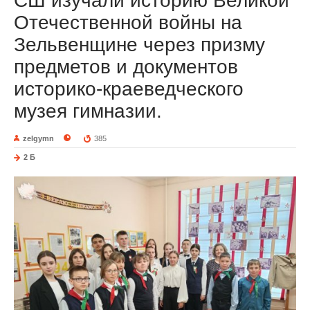
СШ изучали историю Великой
Отечественной войны на
Зельвенщине через призму
предметов и документов
историко-краеведческого
музея гимназии.
zelgymn
385
2 Б