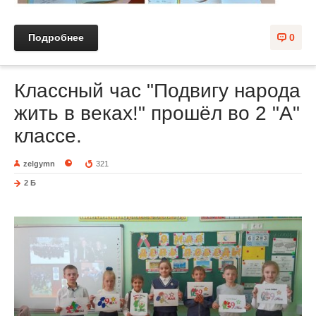
Подробнее
0
Классный час "Подвигу народа
жить в веках!" прошёл во 2 "А"
классе.
zelgymn
321
2 Б