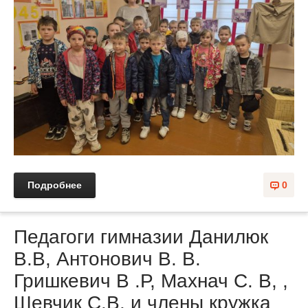
Подробнее
0
Педагоги гимназии Данилюк
В.В, Антонович В. В.
Гришкевич В .Р, Махнач С. В, ,
Шевчик С.В. и члены кружка