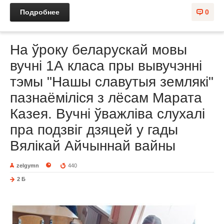
Подробнее
0
На ўроку беларускай мовы
вучні 1А класа пры вывучэнні
тэмы "Нашы славутыя землякі"
пазнаёміліся з лёсам Марата
Казея. Вучні ўважліва слухалі
пра подзвіг дзяцей у гады
Вялікай Айчыннай вайны
zelgymn
440
2 Б