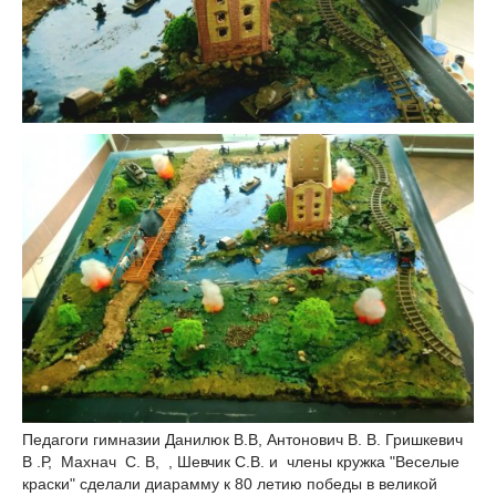
Педагоги гимназии Данилюк В.В, Антонович В. В. Гришкевич
В .Р, Махнач С. В, , Шевчик С.В. и члены кружка "Веселые
краски" сделали диарамму к 80 летию победы в великой