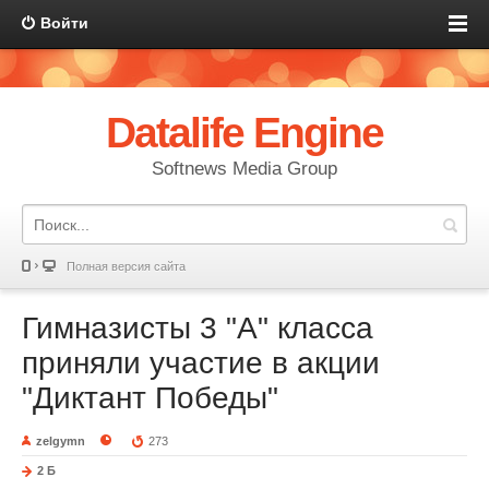
Войти
Datalife Engine
Softnews Media Group
Полная версия сайта
Гимназисты 3 "А" класса
приняли участие в акции
"Диктант Победы"
zelgymn
273
2 Б