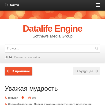
Войти
Datalife Engine
Softnews Media Group
Полная версия сайта
В прошлое
В будущее
Уважая мудрость
zelgymn
598
Доска объявлений
,
Проект духовно-нравственного воспитания