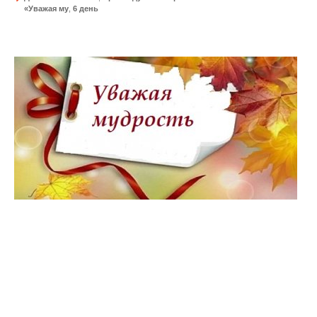
«Уважая му
,
6 день