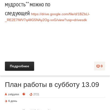
мудрость"" можно по
следующей
https://drive.google.com/file/d/1BZbLl-
_RE2E7lWV7q4lIG5NAy2Og-vvG/view?usp=drivesdk
Подробнее
0
План работы в субботу 13.09
zelgymn
2721
6 день