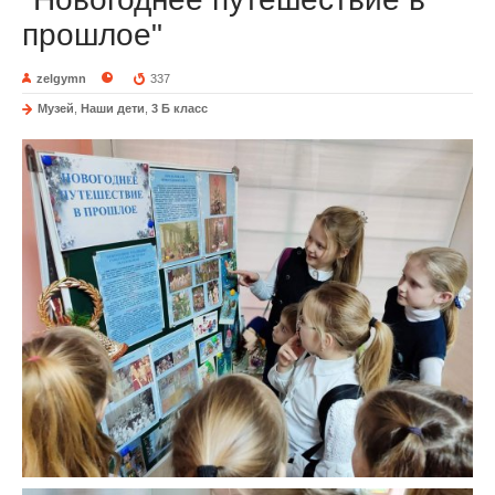
прошлое"
zelgymn
337
Музей
,
Наши дети
,
3 Б класс