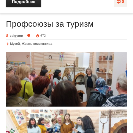
Подробнее
0
Профсоюзы за туризм
zelgymn
672
Музей
,
Жизнь коллектива