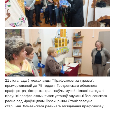
21 лістапада ў межах акцыі "Прафсаюзы за турызм",
прымеркаванай да 75-годдзя Гродзенскага абласнога
прафцэнтра, гісторыка-краязнаўчы музей гімназіі наведалі
кіраўнікі прафсаюзных ячэек устаноў адукацыі Зэльвенскага
раёна пад кіраўніцтвам Пузач Ірыны Станіславаўна,
старшыні Зэльвенскага раённага аб'яднання прафсаюзаў