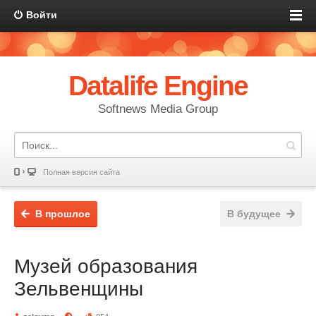
Войти
Datalife Engine
Softnews Media Group
Полная версия сайта
В прошлое
В будущее
Музей образования
Зельвенщины