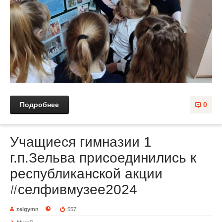
Подробнее
0
Учащиеся гимназии 1
г.п.Зельва присоединились к
республиканской акции
#селфивмузее2024
zelgymn
557