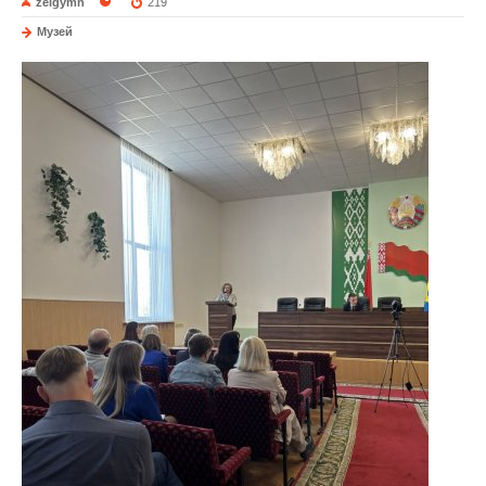
zelgymn
219
Музей