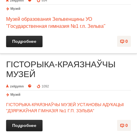
zelgymn
854
Музей
Музей образования Зельвенщины
УО
"Государственная гимназия №1 г.п. Зельва"
Подробнее
0
ГІСТОРЫКА-КРАЯЗНАЎЧЫ
МУЗЕЙ
zelgymn
1092
Музей
ГІСТОРЫКА-КРАЯЗНАЎЧЫ МУЗЕЙ УСТАНОВЫ АДУКАЦЫІ
"ДЗЯРЖАЎНАЯ ГІМНАЗІЯ №1 Г.П. ЗЭЛЬВА"
Подробнее
0