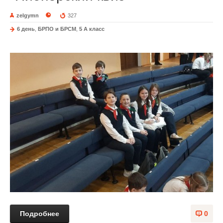
zelgymn
327
6 день
,
БРПО и БРСМ
,
5 A класс
Подробнее
0