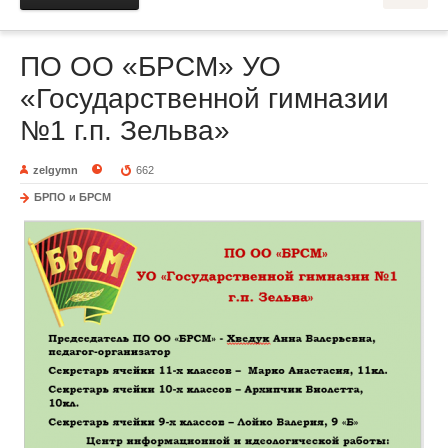
ПО ОО «БРСМ» УО
«Государственной гимназии
№1 г.п. Зельва»
zelgymn
662
БРПО и БРСМ