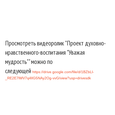
Просмотреть видеоролик "Проект духовно-
нравственного-воспитания "Уважая
мудрость"" можно по
следующей
https://drive.google.com/file/d/1BZbLl-
_RE2E7lWV7q4lIG5NAy2Og-vvG/view?usp=drivesdk