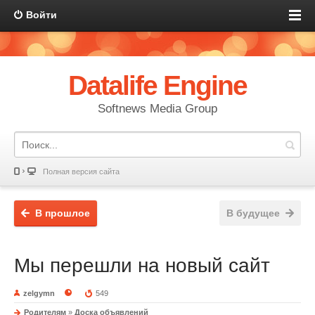
Войти
Datalife Engine
Softnews Media Group
Полная версия сайта
В прошлое
В будущее
Мы перешли на новый сайт
zelgymn
549
Родителям
»
Доска объявлений