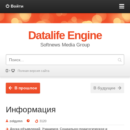
Войти
Datalife Engine
Softnews Media Group
Полная версия сайта
В прошлое
В будущее
Информация
zelgymn
3120
Доска объявлений
,
Учащимся
,
Социально-педагогическое и