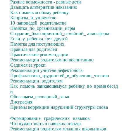
Разные возможности - равные дети
Двадцать альтернатив наказанию
Как помочь особому ребенку
Капризы_и_упрямство
10_заповедей_родительства
Памятка_по_организации_игры
Создание_благоприятной_семейной_ атмосферы
Если_у_ребенка_нет_друзей
Памятка для поступающих
Правила для родителей
Практические рекомендации
Рекомендации родителям по воспитанию
Садимся за уроки
Рекомендации учителя-дефектолога
Профилактика_трудностей_в_обучению_чтению
Рекомендации_родителям
Как_помочь_заикающемуся_ребёнку_во_время
бесед
ы
Обогащаем_словарный_запас
Дисграфия
Приемы коррекции нарушений структуры слова
Формирование графических навыков
Что нужно знать о навыках письма
Рекомендации родителям младших школьников