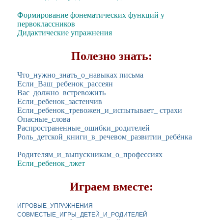
Формирование фонематических функций у
первоклассников
Дидактические упражнения
Полезно знать:
Что_нужно_знать_о_навыках письма
Если_Ваш_ребенок_рассеян
Вас_должно_встревожить
Если_ребенок_застенчив
Если_ребенок_тревожен_и_испытывает_ страхи
Опасные_слова
Распространенные_ошибки_родителей
Роль_детской_книги_в_речевом_развитии_ребёнка
Родителям_и_выпускникам_о_профессиях
Если_ребенок_лжет
Играем вместе:
ИГРОВЫЕ_УПРАЖНЕНИЯ
СОВМЕСТЫЕ_ИГРЫ_ДЕТЕЙ_И_РОДИТЕЛЕЙ