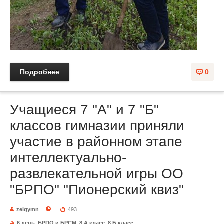
Подробнее
0
Учащиеся 7 "А" и 7 "Б"
классов гимназии приняли
участие в районном этапе
интеллектуально-
развлекательной игры ОО
"БРПО" "Пионерский квиз"
zelgymn
493
6 день
,
БРПО и БРСМ
,
8 A класс
,
8 Б класс