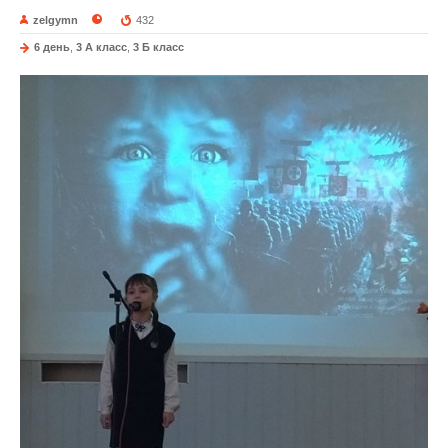
zelgymn
432
6 день
,
3 А класс
,
3 Б класс