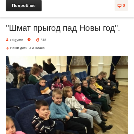
Подробнее
0
"Шмат прыгод пад Новы год".
zelgymn
518
Наши дети
,
3 А класс