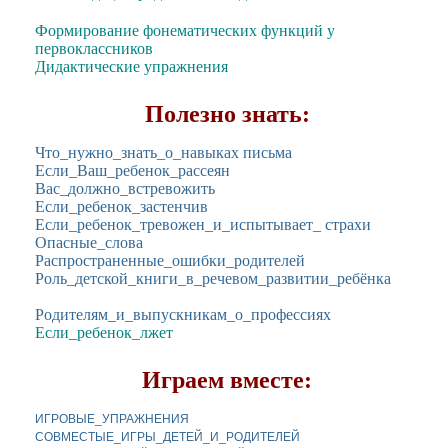
Формирование фонематических функций у
первоклассников
Дидактические упражнения
Полезно знать:
Что_нужно_знать_о_навыках письма
Если_Ваш_ребенок_рассеян
Вас_должно_встревожить
Если_ребенок_застенчив
Если_ребенок_тревожен_и_испытывает_ страхи
Опасные_слова
Распространенные_ошибки_родителей
Роль_детской_книги_в_речевом_развитии_ребёнка
Родителям_и_выпускникам_о_профессиях
Если_ребенок_лжет
Играем вместе:
ИГРОВЫЕ_УПРАЖНЕНИЯ
СОВМЕСТЫЕ_ИГРЫ_ДЕТЕЙ_И_РОДИТЕЛЕЙ