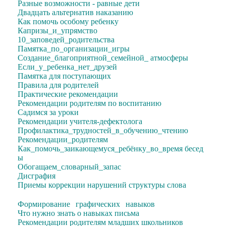
Разные возможности - равные дети
Двадцать альтернатив наказанию
Как помочь особому ребенку
Капризы_и_упрямство
10_заповедей_родительства
Памятка_по_организации_игры
Создание_благоприятной_семейной_ атмосферы
Если_у_ребенка_нет_друзей
Памятка для поступающих
Правила для родителей
Практические рекомендации
Рекомендации родителям по воспитанию
Садимся за уроки
Рекомендации учителя-дефектолога
Профилактика_трудностей_в_обучению_чтению
Рекомендации_родителям
Как_помочь_заикающемуся_ребёнку_во_время
бесед
ы
Обогащаем_словарный_запас
Дисграфия
Приемы коррекции нарушений структуры слова
Формирование графических навыков
Что нужно знать о навыках письма
Рекомендации родителям младших школьников