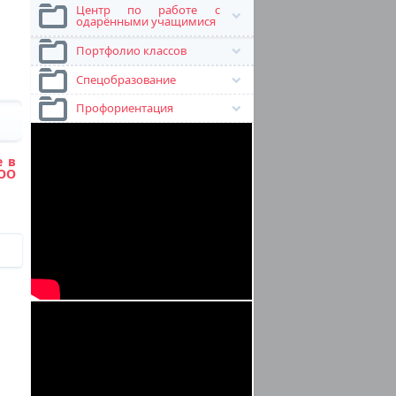
Центр по работе с
одарёнными учащимися
Портфолио классов
Спецобразование
Профориентация
е в
 ОО