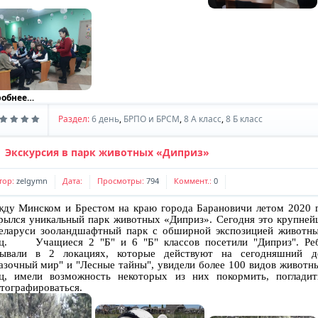
робнее…
Раздел:
6 день
,
БРПО и БРСМ
,
8 A класс
,
8 Б класс
Экскурсия в парк животных «Диприз»
тор:
zelgymn
Дата:
Просмотры:
794
Коммент.:
0
ду Минском и Брестом на краю города Барановичи летом 2020 
рылся уникальный парк животных «Диприз». Сегодня это крупне
еларуси зооландшафтный парк с обширной экспозицией животн
ц. Учащиеся 2 "Б" и 6 "Б" классов посетили "Диприз". Ре
ывали в 2 локациях, которые действуют на сегодняшний д
азочный мир" и "Лесные тайны", увидели более 100 видов животн
ц, имели возможность некоторых из них покормить, поглади
тографироваться.