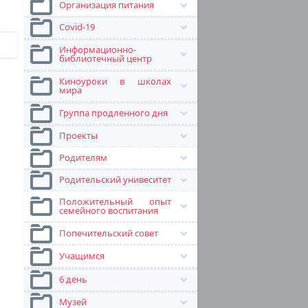
Организация питания
Covid-19
Информационно-
библиотечный центр
Киноуроки в школах
мира
Группа продленного дня
Проекты
Родителям
Родительский унивеситет
Положительный опыт
семейного воспитания
Попечительский совет
Учащимся
6 день
Музей