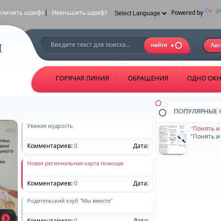
еличить шрифт
|
- Уменьшить шрифт
Powered by
ГОРЯЧАЯ ЛИНИЯ
ОБРАЩЕНИЯ
ОДНО ОК
"Понять и
"Понять и
Уважая мудрость
Комментариев:
0
Дата:
Новая региональная карта помощи
Комментариев:
0
Дата:
Родительский клуб "Мы вместе"
Комментариев:
0
Дата: