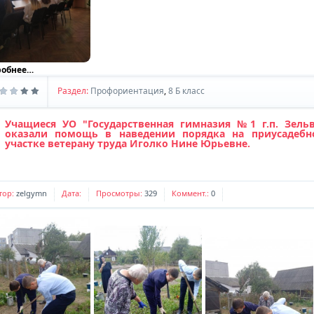
робнее…
Раздел:
Профориентация
,
8 Б класс
Учащиеся УО "Государственная гимназия №1 г.п. Зель
оказали помощь в наведении порядка на приусадебн
участке ветерану труда Иголко Нине Юрьевне.
тор:
zelgymn
Дата:
Просмотры:
329
Коммент.:
0