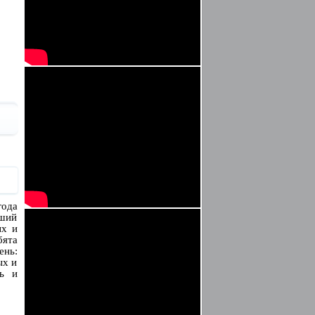
года
йший
ых и
бята
ень:
ых и
ть и