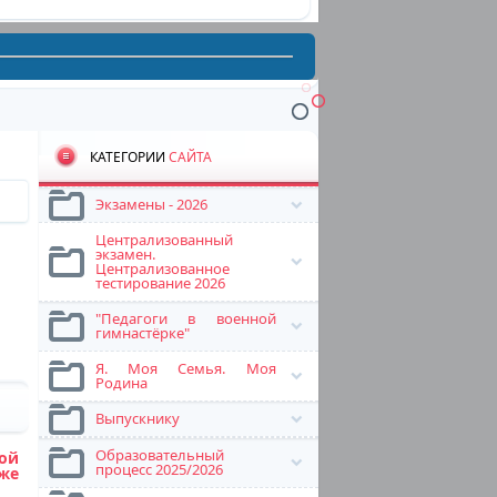
КАТЕГОРИИ
САЙТА
Экзамены - 2026
Централизованный
экзамен.
Централизованное
тестирование 2026
"Педагоги в военной
гимнастёрке"
Я. Моя Семья. Моя
Родина
Выпускнику
Образовательный
ой
процесс 2025/2026
кже