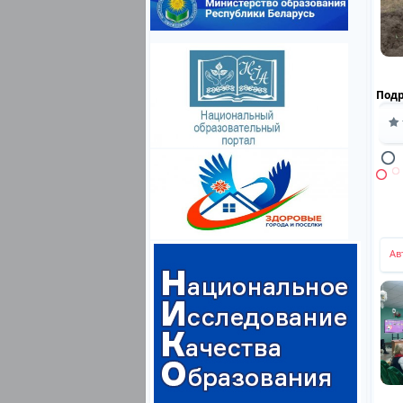
Под
Р
Ав