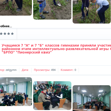
робнее…
Учащиеся 7 "А" и 7 "Б" классов гимназии приняли участи
аздел:
Военно-патриотическое воспитание
,
Волонтеры
,
8 Б класс
районном этапе интеллектуально-развлекательной игры
"БРПО" "Пионерский квиз"
тор:
zelgymn
Дата:
Просмотры:
494
Коммент.:
0