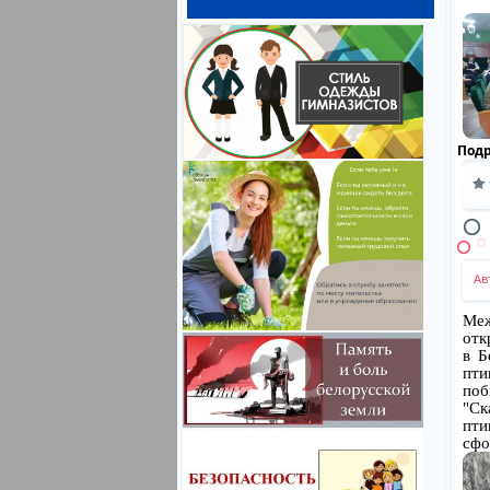
Под
Ав
Меж
отк
в Б
пти
поб
"Ск
пти
сфо