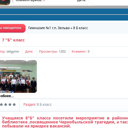
График факультативных занятий и занятий
по интересам
Комментариев:
0
Дата:
Гимназия №1 г.п. Зельва
»
8 Б класс
Сохраним ребенку жизнь
7 "Б" класс
Комментариев:
0
Дата:
тор:
zelgymn
Дата:
Просмотры:
1202
Коммент.:
0
"Понять и помочь"
Комментариев:
0
Дата:
Графики работы специалистов
Комментариев:
0
Дата:
робнее…
Школа социальной адаптации
Раздел:
8 Б класс
Комментариев:
0
Дата:
Учащиеся 8"Б" класса посетили мероприятие в районн
Приглашаем присоединиться
библиотеке ,посвященное Чернобыльской трагедии, а та
побывали на ярмарке вакансий.