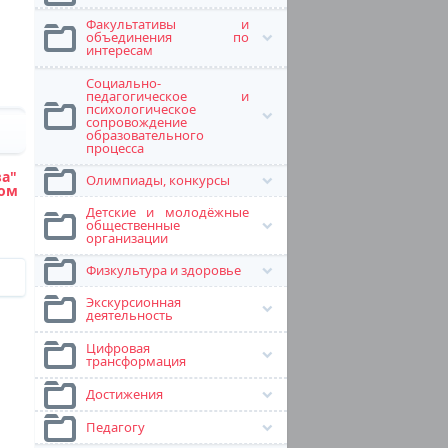
Факультативы и
объединения по
интересам
Социально-
педагогическое и
психологическое
сопровождение
образовательного
процесса
ва"
Олимпиады, конкурсы
ом
Детские и молодёжные
общественные
организации
Физкультура и здоровье
Экскурсионная
деятельность
Цифровая
трансформация
Достижения
Педагогу