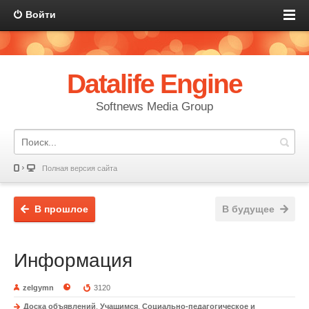
Войти
Datalife Engine
Softnews Media Group
Полная версия сайта
В прошлое
В будущее
Информация
zelgymn
3120
Доска объявлений
,
Учащимся
,
Социально-педагогическое и